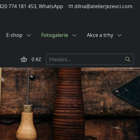
20 774 181 453, WhatsApp
dilna@atelierjezevci.com
E-shop
Fotogalerie
Akce a trhy
Hledat
0 Kč