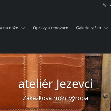
+4
a na nože
Opravy a renovace
Galerie ražeb
ateliér Jezevci
Zakázková ruční výroba