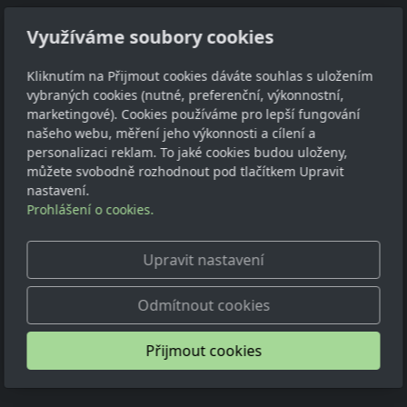
Využíváme soubory cookies
Adresa
Kliknutím na Přijmout cookies dáváte souhlas s uložením
vybraných cookies (nutné, preferenční, výkonnostní,
Petr Klaus
marketingové). Cookies používáme pro lepší fungování
našeho webu, měření jeho výkonnosti a cílení a
Pohorská Ves 63
personalizaci reklam. To jaké cookies budou uloženy,
382 83
můžete svobodně rozhodnout pod tlačítkem Upravit
IČ: 04804414
nastavení.
Prohlášení o cookies.
Kontakt
Upravit nastavení
dilna@atelierjezevci.com
+420 774 181 453, WhatsApp
Odmítnout cookies
© 2026
Petr Klaus
Přijmout cookies
Běží na
inPage
s AI