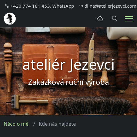
+420 774 181 453, WhatsApp
dilna@atelierjezevci.com
Hledání
Me
ateliér Jezevci
Zakázková ruční výroba
Něco o mě.
Kde nás najdete