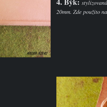
4. Býk:
stylizovan
20mm. Zde použito na