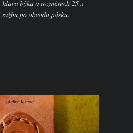
á hlava býka o rozměrech 25 x
 ražbu po obvodu pásku.