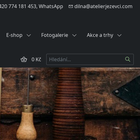
20 774 181 453, WhatsApp
dilna@atelierjezevci.com
E-shop
Fotogalerie
Akce a trhy
Hledat
0 Kč