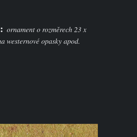
a:
ornament o rozměrech 23 x
a westernové opasky apod.