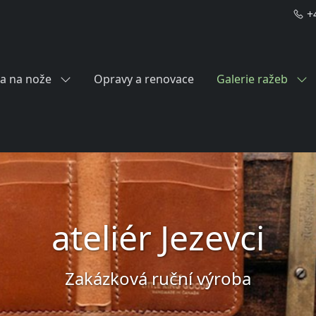
+4
a na nože
Opravy a renovace
Galerie ražeb
ateliér Jezevci
Zakázková ruční výroba