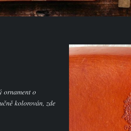
ý ornament o
učně kolorován, zde