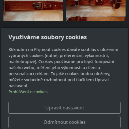
Využíváme soubory cookies
Adresa
Kliknutím na Přijmout cookies dáváte souhlas s uložením
vybraných cookies (nutné, preferenční, výkonnostní,
Petr Klaus
marketingové). Cookies používáme pro lepší fungování
Pohorská Ves 63
našeho webu, měření jeho výkonnosti a cílení a
personalizaci reklam. To jaké cookies budou uloženy,
382 83
můžete svobodně rozhodnout pod tlačítkem Upravit
IČ: 04804414
nastavení.
Prohlášení o cookies.
Kontakt
dilna@atelierjezevci.com
Upravit nastavení
+420 774 181 453, WhatsApp
Odmítnout cookies