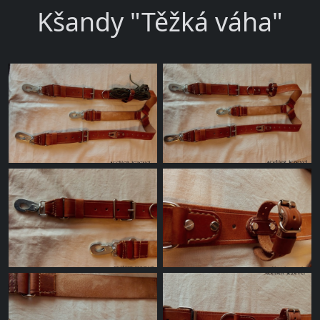
Kšandy "Těžká váha"