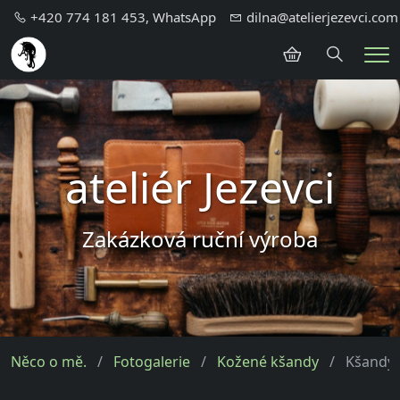
+420 774 181 453, WhatsApp
dilna@atelierjezevci.com
Hledání
Me
ateliér Jezevci
Zakázková ruční výroba
Něco o mě.
Fotogalerie
Kožené kšandy
Kšandy 