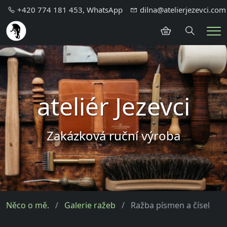
+420 774 181 453, WhatsApp
dilna@atelierjezevci.com
Hledání
Me
ateliér Jezevci
Zakázková ruční výroba
Něco o mě.
Galerie ražeb
Ražba písmen a čísel