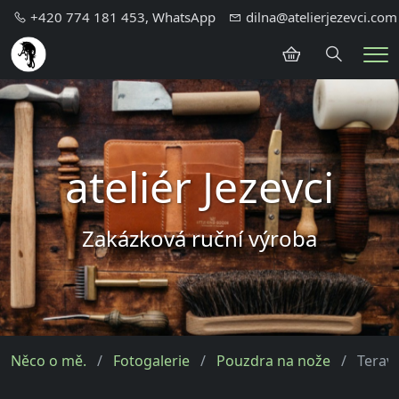
+420 774 181 453, WhatsApp
dilna@atelierjezevci.com
Hledání
Me
ateliér Jezevci
Zakázková ruční výroba
Něco o mě.
Fotogalerie
Pouzdra na nože
Terav