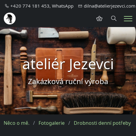
+420 774 181 453, WhatsApp
dilna@atelierjezevci.com
Hledání
Me
ateliér Jezevci
Zakázková ruční výroba
Něco o mě.
Fotogalerie
Drobnosti denní potřeby