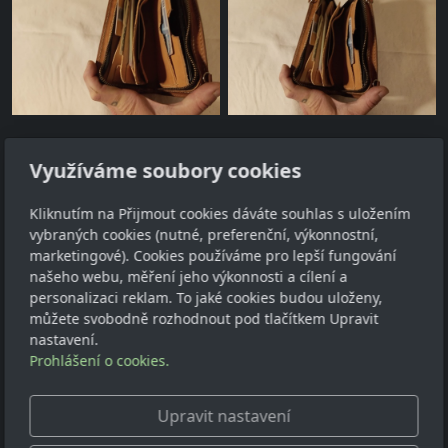
Využíváme soubory cookies
Adresa
Kliknutím na Přijmout cookies dáváte souhlas s uložením
vybraných cookies (nutné, preferenční, výkonnostní,
Petr Klaus
marketingové). Cookies používáme pro lepší fungování
Pohorská Ves 63
našeho webu, měření jeho výkonnosti a cílení a
personalizaci reklam. To jaké cookies budou uloženy,
382 83
můžete svobodně rozhodnout pod tlačítkem Upravit
IČ: 04804414
nastavení.
Prohlášení o cookies.
Kontakt
dilna@atelierjezevci.com
Upravit nastavení
+420 774 181 453, WhatsApp